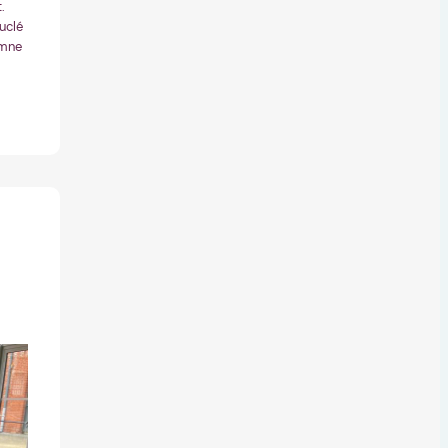
.
uclé
omne